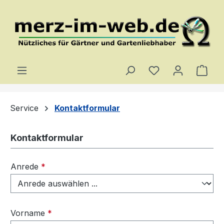
Zum Hauptinhalt springen
Du hast 0 Produ
Ware
Service
Kontaktformular
Kontaktformular
Anrede
*
Vorname
*